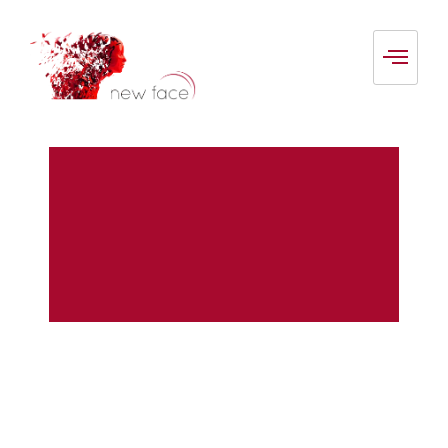
new face Partnerportal
Marketingstrategie
Strategietermine
Zur Partnerübersicht
Sie befinden sich hier
Mehr Informationen