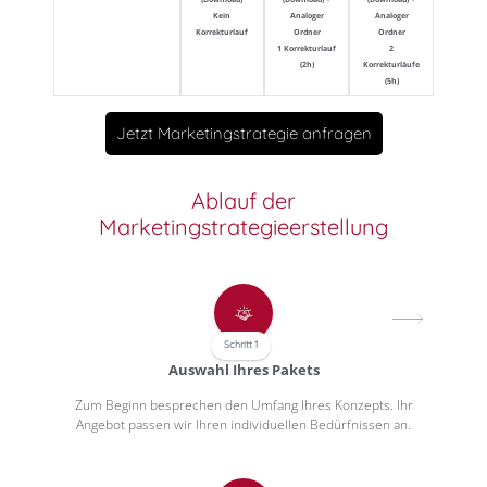
Kein
Analoger
Analoger
Korrekturlauf
Ordner
Ordner
1 Korrekturlauf
2
(2h)
Korrekturläufe
(5h)
Jetzt Marketingstrategie anfragen
Ablauf der
Marketingstrategieerstellung
Schritt 1
Auswahl Ihres Pakets
Zum Beginn besprechen den Umfang Ihres Konzepts. Ihr
Angebot passen wir Ihren individuellen Bedürfnissen an.