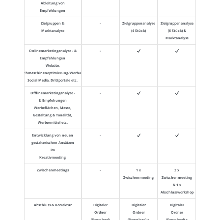
Ableitung von
Empfehlungen
Zielgruppen &
-
Zielgruppenanalyse
Zielgruppenanalyse
Marktanalyse
(4 Stück)
(6 Stück) &
Marktanalyse
Onlinemarketinganalyse - &
-
Empfehlungen
Website,
Suchmaschinenoptimierung/Werbung,
Social Media, Drittportale etc.
Offlinemarketinganalyse -
-
& Empfehungen
Werbeflächen, Messe,
Gestaltung & Tonalität,
Werbermittel etc.
Entwicklung von neuen
-
gestalterischen Ansätzen
im
Kreativmeeting
Zwischenmeetings
-
1 x
2 x
Zwischenmeeting
Zwischenmeeting
& 1 x
Abschlussworkshop
Abschluss & Korrektur
Digitaler
Digitaler
Digitaler
Ordner
Ordner
Ordner
(Download)
(Download) +
(Download) +