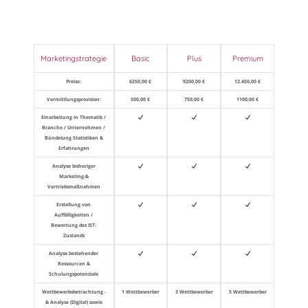
Marketingstrategie
Basic
Plus
Premium
Preise:
6250,00 €
9200,00 €
12.450,00 €
Vermittlungsprovision:
500,00 €
750,00 €
1100,00 €
Einarbeitung in Thematik /
Branche / Unternehmen /
Bündelung Statistiken &
Erfahrungen
Analyse bisheriger
Marketing-&
Vertriebsmaßnahmen
Erstellung von
Auffälligkeiten /
Bewertung des IST-
Zustands
Analyse bestehender
Ressourcen &
Schulungspotenziale
Wettbewerbsbetrachtung -
1 Wettbewerber
3 Wettbewerber
5 Wettbewerber
& Analyse (Digital) sowie