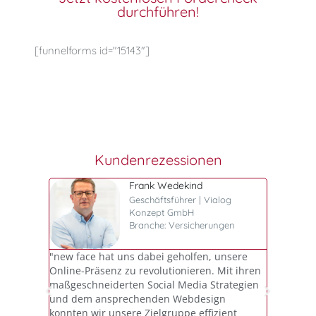
durchführen!
[funnelforms id="15143"]
Kundenrezessionen
Frank Wedekind
gas und
Geschäftsführer | Vialog
Konzept GmbH
Branche: Versicherungen
at unser
"new face hat uns dabei geholfen, unsere
"Die pro
oben.
Online-Präsenz zu revolutionieren. Mit ihren
Unterstü
r
maßgeschneiderten Social Media Strategien
geholfen
unsere
und dem ansprechenden Webdesign
erfolgre
konnten wir unsere Zielgruppe effizient
strategi