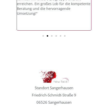
elle und
erreichen. Ein großes Lob für die kompetente
Werbeko
. Vielen
Beratung und die hervorragende
Dank an
Umsetzung!"
hervorra
Standort Sangerhausen
Friedrich-Schmidt-Straße 9
06526 Sangerhausen