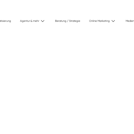
tisierung
Agentur & mehr
Beratung / Strategie
Online Marketing
Medien