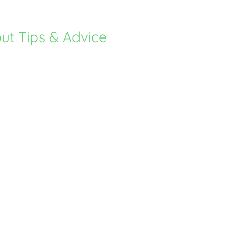
ut Tips & Advice
anschreiben1
25
28. Juli 2025
eiben
kamillus
25
20. Juli 2025