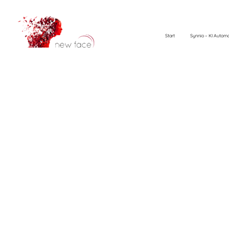
Start
Synnio – KI Automa