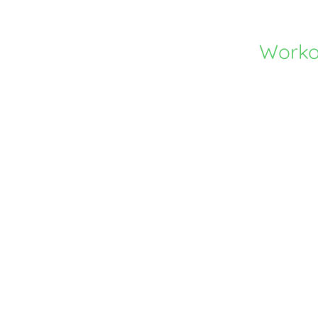
Worko
Konzept – HeiTec_Enosys
wiese
19. Februar 2026
31. Juli 20
rueckmeldung
Anschr
28. Juli 2025
27. Juli 20