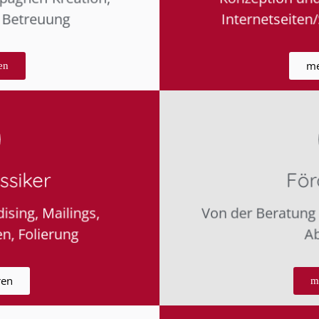
 Betreuung
Internetseiten
me
en
ssiker
För
sing, Mailings,
Von der Beratung 
, Folierung
Ab
ren
m