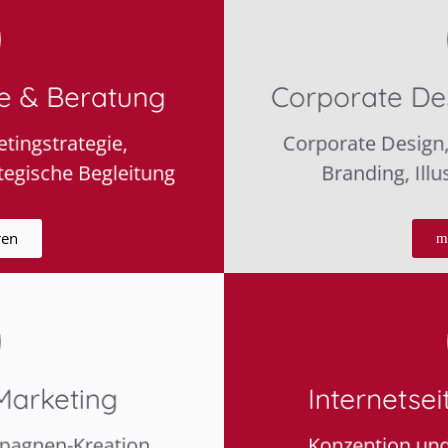
ie & Beratung
Corporate Des
tingstrategie,
Corporate Design
tegische Begleitung
Branding, Illu
ren
m
Marketing
Internetse
pagnen-Kreation,
Konzeption un