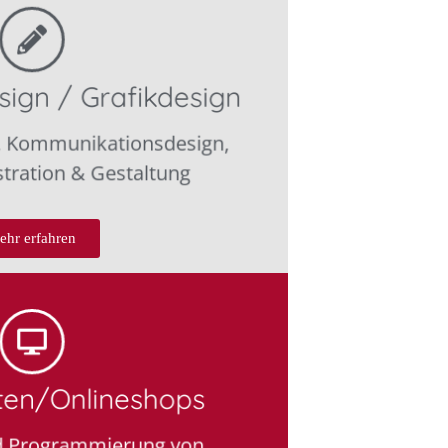
ign / Grafikdesign
, Kommunikationsdesign,
stration & Gestaltung
ehr erfahren
iten/Onlineshops
d Programmierung von