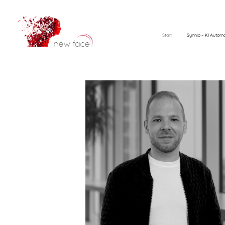
Start
Synnio – KI Automa