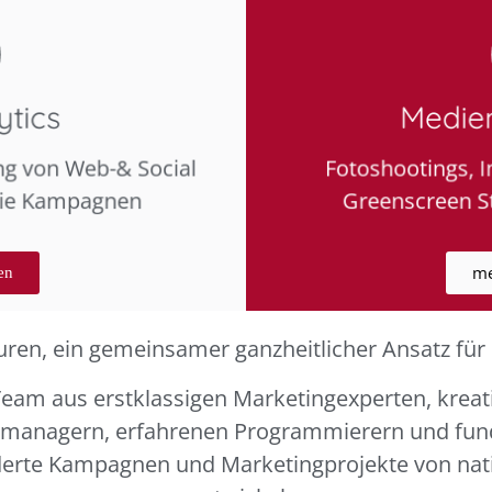
tics
Medie
ng von Web-& Social
Fotoshootings, I
wie Kampagnen
Greenscreen St
me
en
en, ein gemeinsamer ganzheitlicher Ansatz für I
Team aus erstklassigen Marketingexperten, kreat
ktmanagern, erfahrenen Programmierern und fund
erte Kampagnen und Marketingprojekte von nati